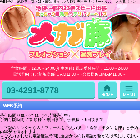
WEB予約 | 池袋発～都内23区出張 ぽっちゃり巨乳専門デリバリーヘルス 「メガ豚（トン）」
営業時間：12:00～24:00(年中無休) 電話受付時間：11:00～24:00
電話予約：(ご新規様)前日AM11:00～ (会員様)6日前AM11:00～
home
menu
03-4291-8778
HOME
MENU
WEB予約
受付時間:0:00～24:00（24時間受付中）
予約可能時間:ご新規様 ～明日まで、会員様 ～6日後まで
※下記のリンクから入力フォームをご入力後、「送信」ボタンを押すと予約
内容が送信されます。
※ご入力されたお電話確認時間に当店からのお電話が繋がる状態にしておい
てください。