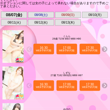
※オプションに関しては女の子によって承れない場合がありますので予めご
了承ください。
08/07(金)
08/08(土)
08/09(日)
08/10(月)
08/11(火)
08/12(水)
08/13(木)
くらら
28歳 T159 B93 W88 H90
16:30
17:00
17:30
WEB予約可能
WEB予約可能
WEB予約可能
WE
しずな
27歳 T162 B93(G) W89 H97
16:30
17:00
17:30
WEB予約可能
WEB予約可能
WEB予約可能
WE
みほの