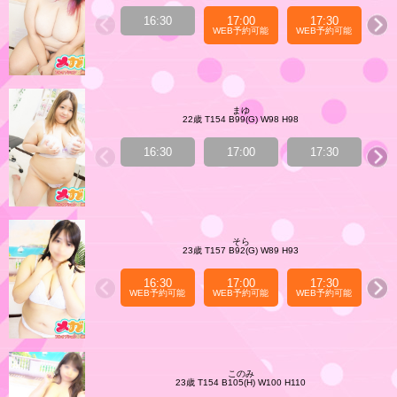
16:30
17:00
17:30
WEB予約可能
WEB予約可能
WE
まゆ
22歳 T154 B99(G) W98 H98
16:30
17:00
17:30
WE
そら
23歳 T157 B92(G) W89 H93
16:30
17:00
17:30
WEB予約可能
WEB予約可能
WEB予約可能
WE
このみ
23歳 T154 B105(H) W100 H110