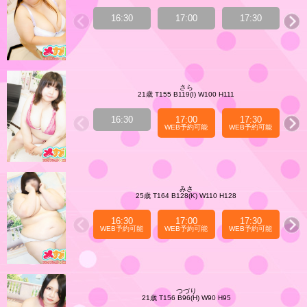
16:30
17:00
17:30
さら
21歳 T155 B119(I) W100 H111
16:30
17:00
17:30
WEB予約可能
WEB予約可能
WE
みさ
25歳 T164 B128(K) W110 H128
16:30
17:00
17:30
WEB予約可能
WEB予約可能
WEB予約可能
WE
つづり
21歳 T156 B96(H) W90 H95