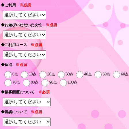
◆ご利用
※必須
◆お遊びいただいた女性
※必須
◆ご利用コース
※必須
◆採点
※必須
0点
10点
20点
30点
40点
50点
60点
70点
80点
90点
100点
◆接客態度について
※必須
◆容姿について
※必須