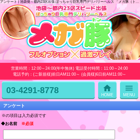
アンケート | 池袋発～都内23区出張 ぽっちゃり巨乳専門デリバリーヘルス 「メガ豚（トン）」
営業時間：12:00～24:00(年中無休) 電話受付時間：11:00～24:00
電話予約：(ご新規様)前日AM11:00～ (会員様)6日前AM11:00～
home
menu
03-4291-8778
HOME
MENU
アンケート
※の項目は入力必須です
◆お名前
※必須